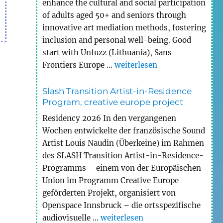
enhance the cultural and social participation
of adults aged 50+ and seniors through
innovative art mediation methods, fostering
inclusion and personal well-being. Good
start with Unfuzz (Lithuania), Sans
„MEWELL erasmus+ project a
Frontiers Europe …
weiterlesen
Slash Transition Artist-in-Residence
Program, creative europe project
Residency 2026 In den vergangenen
Wochen entwickelte der französische Sound
Artist Louis Naudin (Überkeine) im Rahmen
des SLASH Transition Artist-in-Residence-
Programms – einem von der Europäischen
Union im Programm Creative Europe
geförderten Projekt, organisiert von
Openspace Innsbruck – die ortsspezifische
„Slash Transition Artist-in-Resi
audiovisuelle …
weiterlesen