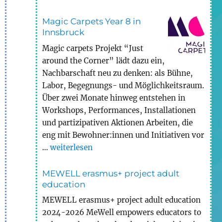
Magic Carpets Year 8 in
Innsbruck
Magic carpets Projekt “Just
around the Corner” lädt dazu ein,
Nachbarschaft neu zu denken: als Bühne,
Labor, Begegnungs- und Möglichkeitsraum.
Über zwei Monate hinweg entstehen in
Workshops, Performances, Installationen
und partizipativen Aktionen Arbeiten, die
eng mit Bewohner:innen und Initiativen vor
„Magic Carpets Year 8 in Innsbruck“
…
weiterlesen
MEWELL erasmus+ project adult
education
MEWELL erasmus+ project adult education
2024-2026 MeWell empowers educators to