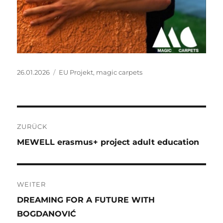
Veröffentlicht
Kategorien
26.01.2026
EU Projekt
,
magic carpets
am
Beitragsnavigation
ZURÜCK
Vorheriger
MEWELL erasmus+ project adult education
Beitrag:
WEITER
Nächster
DREAMING FOR A FUTURE WITH
Beitrag:
BOGDANOVIĆ