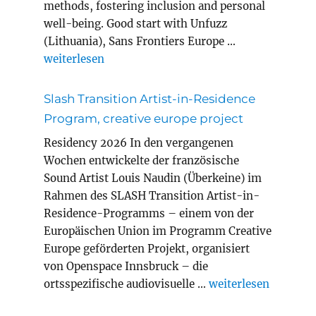
methods, fostering inclusion and personal
well-being. Good start with Unfuzz
(Lithuania), Sans Frontiers Europe …
„MEWELL erasmus+ project adult education“
weiterlesen
Slash Transition Artist-in-Residence
Program, creative europe project
Residency 2026 In den vergangenen
Wochen entwickelte der französische
Sound Artist Louis Naudin (Überkeine) im
Rahmen des SLASH Transition Artist-in-
Residence-Programms – einem von der
Europäischen Union im Programm Creative
Europe geförderten Projekt, organisiert
von Openspace Innsbruck – die
„Slash Transition A
ortsspezifische audiovisuelle …
weiterlesen