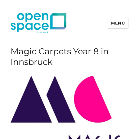
MENÜ
openpace innsbruck
Magic Carpets Year 8 in
Innsbruck