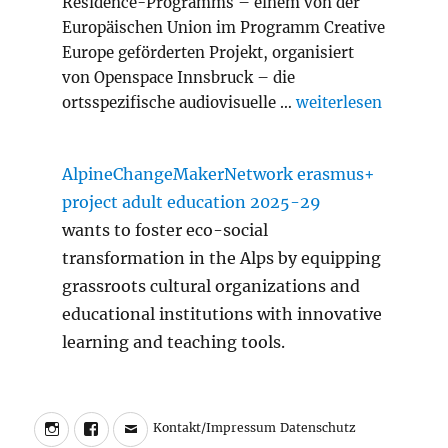
Residence-Programms – einem von der
Europäischen Union im Programm Creative
Europe geförderten Projekt, organisiert
von Openspace Innsbruck – die
„Slash Transition A
ortsspezifische audiovisuelle …
weiterlesen
AlpineChangeMakerNetwork erasmus+
project adult education 2025-29
wants to foster eco-social
transformation in the Alps by equipping
grassroots cultural organizations and
educational institutions with innovative
learning and teaching tools.
Instagram
Facebook
Charly
Kontakt/Impressum
Datenschutz
Kontakt/Impressum
Datenschutz
Walter