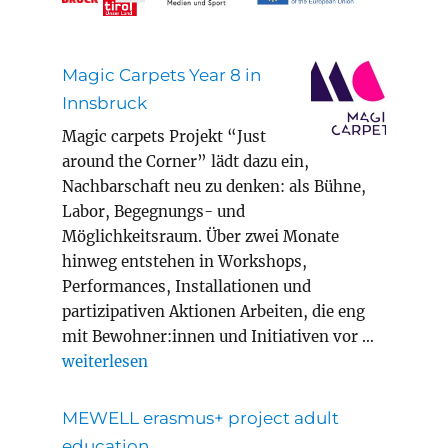
Magic Carpets Year 8 in
Innsbruck
Magic carpets Projekt “Just
around the Corner” lädt dazu ein,
Nachbarschaft neu zu denken: als Bühne,
Labor, Begegnungs- und
Möglichkeitsraum. Über zwei Monate
hinweg entstehen in Workshops,
Performances, Installationen und
partizipativen Aktionen Arbeiten, die eng
mit Bewohner:innen und Initiativen vor …
„Magic Carpets Year 8 in Innsbruck“
weiterlesen
MEWELL erasmus+ project adult
education