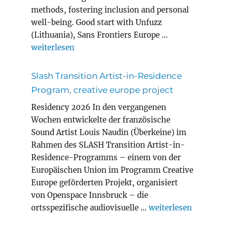
methods, fostering inclusion and personal
well-being. Good start with Unfuzz
(Lithuania), Sans Frontiers Europe …
„MEWELL erasmus+ project adult education“
weiterlesen
Slash Transition Artist-in-Residence
Program, creative europe project
Residency 2026 In den vergangenen
Wochen entwickelte der französische
Sound Artist Louis Naudin (Überkeine) im
Rahmen des SLASH Transition Artist-in-
Residence-Programms – einem von der
Europäischen Union im Programm Creative
Europe geförderten Projekt, organisiert
von Openspace Innsbruck – die
„Slash Transition A
ortsspezifische audiovisuelle …
weiterlesen