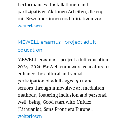
Performances, Installationen und
partizipativen Aktionen Arbeiten, die eng
mit Bewohner:innen und Initiativen vor …
„Magic Carpets Year 8 in Innsbruck“
weiterlesen
MEWELL erasmus+ project adult
education
MEWELL erasmus+ project adult education
2024-2026 MeWell empowers educators to
enhance the cultural and social
participation of adults aged 50+ and
seniors through innovative art mediation
methods, fostering inclusion and personal
well-being. Good start with Unfuzz
(Lithuania), Sans Frontiers Europe …
„MEWELL erasmus+ project adult education“
weiterlesen