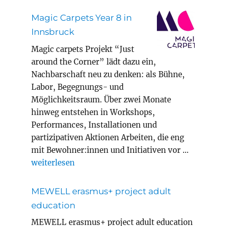
Magic Carpets Year 8 in
Innsbruck
Magic carpets Projekt “Just
around the Corner” lädt dazu ein,
Nachbarschaft neu zu denken: als Bühne,
Labor, Begegnungs- und
Möglichkeitsraum. Über zwei Monate
hinweg entstehen in Workshops,
Performances, Installationen und
partizipativen Aktionen Arbeiten, die eng
mit Bewohner:innen und Initiativen vor …
„Magic Carpets Year 8 in Innsbruck“
weiterlesen
MEWELL erasmus+ project adult
education
MEWELL erasmus+ project adult education