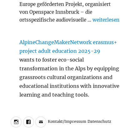
Europe geförderten Projekt, organisiert
von Openspace Innsbruck – die
„Slash Transition A
ortsspezifische audiovisuelle …
weiterlesen
AlpineChangeMakerNetwork erasmus+
project adult education 2025-29
wants to foster eco-social
transformation in the Alps by equipping
grassroots cultural organizations and
educational institutions with innovative
learning and teaching tools.
Instagram
Facebook
Charly
Kontakt/Impressum
Datenschutz
Kontakt/Impressum
Datenschutz
Walter