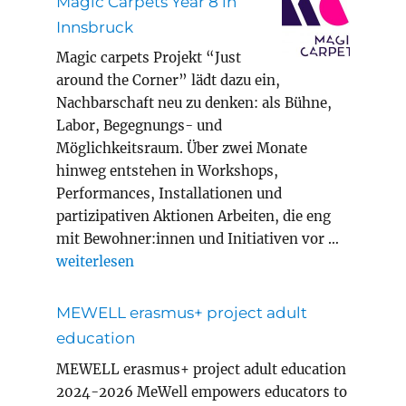
Magic Carpets Year 8 in
Innsbruck
Magic carpets Projekt “Just
around the Corner” lädt dazu ein,
Nachbarschaft neu zu denken: als Bühne,
Labor, Begegnungs- und
Möglichkeitsraum. Über zwei Monate
hinweg entstehen in Workshops,
Performances, Installationen und
partizipativen Aktionen Arbeiten, die eng
mit Bewohner:innen und Initiativen vor …
„Magic Carpets Year 8 in Innsbruck“
weiterlesen
MEWELL erasmus+ project adult
education
MEWELL erasmus+ project adult education
2024-2026 MeWell empowers educators to