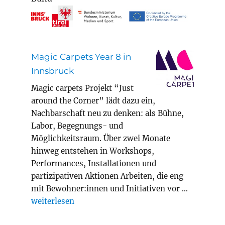
Magic Carpets Year 8 in
Innsbruck
Magic carpets Projekt “Just
around the Corner” lädt dazu ein,
Nachbarschaft neu zu denken: als Bühne,
Labor, Begegnungs- und
Möglichkeitsraum. Über zwei Monate
hinweg entstehen in Workshops,
Performances, Installationen und
partizipativen Aktionen Arbeiten, die eng
mit Bewohner:innen und Initiativen vor …
„Magic Carpets Year 8 in Innsbruck“
weiterlesen