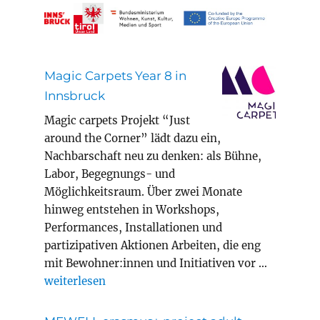
Magic Carpets Year 8 in
Innsbruck
Magic carpets Projekt “Just
around the Corner” lädt dazu ein,
Nachbarschaft neu zu denken: als Bühne,
Labor, Begegnungs- und
Möglichkeitsraum. Über zwei Monate
hinweg entstehen in Workshops,
Performances, Installationen und
partizipativen Aktionen Arbeiten, die eng
mit Bewohner:innen und Initiativen vor …
„Magic Carpets Year 8 in Innsbruck“
weiterlesen