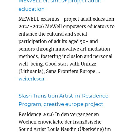
MEWELL erasmus+ project adult
education
MEWELL erasmus+ project adult education
2024-2026 MeWell empowers educators to
enhance the cultural and social
participation of adults aged 50+ and
seniors through innovative art mediation
methods, fostering inclusion and personal
well-being. Good start with Unfuzz
(Lithuania), Sans Frontiers Europe …
„MEWELL erasmus+ project adult education“
weiterlesen
Slash Transition Artist-in-Residence
Program, creative europe project
Residency 2026 In den vergangenen
Wochen entwickelte der französische
Sound Artist Louis Naudin (Überkeine) im