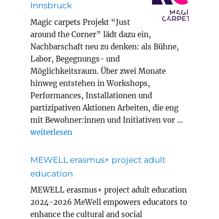
Innsbruck
Magic carpets Projekt “Just
around the Corner” lädt dazu ein,
Nachbarschaft neu zu denken: als Bühne,
Labor, Begegnungs- und
Möglichkeitsraum. Über zwei Monate
hinweg entstehen in Workshops,
Performances, Installationen und
partizipativen Aktionen Arbeiten, die eng
mit Bewohner:innen und Initiativen vor …
„Magic Carpets Year 8 in Innsbruck“
weiterlesen
MEWELL erasmus+ project adult
education
MEWELL erasmus+ project adult education
2024-2026 MeWell empowers educators to
enhance the cultural and social