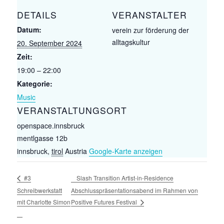
DETAILS
VERANSTALTER
Datum:
verein zur förderung der
alltagskultur
20. September 2024
Zeit:
19:00 – 22:00
Kategorie:
Music
VERANSTALTUNGSORT
openspace.innsbruck
mentlgasse 12b
innsbruck
,
tirol
Austria
Google-Karte anzeigen
Slash Transition Artist-in-Residence
#3
Schreibwerkstatt
Abschlusspräsentationsabend im Rahmen von
mit Charlotte Simon
Positive Futures Festival