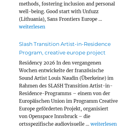
methods, fostering inclusion and personal
well-being. Good start with Unfuzz
(Lithuania), Sans Frontiers Europe …
„MEWELL erasmus+ project adult education“
weiterlesen
Slash Transition Artist-in-Residence
Program, creative europe project
Residency 2026 In den vergangenen
Wochen entwickelte der französische
Sound Artist Louis Naudin (Überkeine) im
Rahmen des SLASH Transition Artist-in-
Residence-Programms – einem von der
Europäischen Union im Programm Creative
Europe geförderten Projekt, organisiert
von Openspace Innsbruck – die
„Slash Transition A
ortsspezifische audiovisuelle …
weiterlesen