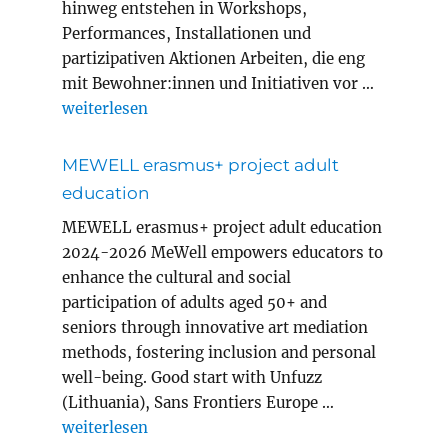
hinweg entstehen in Workshops,
Performances, Installationen und
partizipativen Aktionen Arbeiten, die eng
mit Bewohner:innen und Initiativen vor …
„Magic Carpets Year 8 in Innsbruck“
weiterlesen
MEWELL erasmus+ project adult
education
MEWELL erasmus+ project adult education
2024-2026 MeWell empowers educators to
enhance the cultural and social
participation of adults aged 50+ and
seniors through innovative art mediation
methods, fostering inclusion and personal
well-being. Good start with Unfuzz
(Lithuania), Sans Frontiers Europe …
„MEWELL erasmus+ project adult education“
weiterlesen