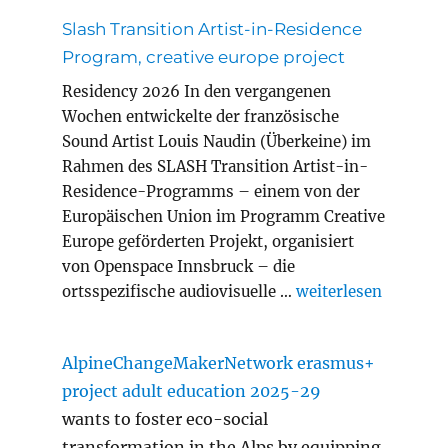
Slash Transition Artist-in-Residence
Program, creative europe project
Residency 2026 In den vergangenen
Wochen entwickelte der französische
Sound Artist Louis Naudin (Überkeine) im
Rahmen des SLASH Transition Artist-in-
Residence-Programms – einem von der
Europäischen Union im Programm Creative
Europe geförderten Projekt, organisiert
von Openspace Innsbruck – die
„Slash Transition A
ortsspezifische audiovisuelle …
weiterlesen
AlpineChangeMakerNetwork erasmus+
project adult education 2025-29
wants to foster eco-social
transformation in the Alps by equipping