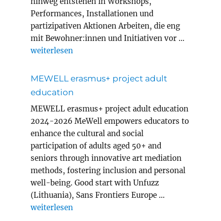
hinweg entstehen in Workshops,
Performances, Installationen und
partizipativen Aktionen Arbeiten, die eng
mit Bewohner:innen und Initiativen vor …
„Magic Carpets Year 8 in Innsbruck“
weiterlesen
MEWELL erasmus+ project adult
education
MEWELL erasmus+ project adult education
2024-2026 MeWell empowers educators to
enhance the cultural and social
participation of adults aged 50+ and
seniors through innovative art mediation
methods, fostering inclusion and personal
well-being. Good start with Unfuzz
(Lithuania), Sans Frontiers Europe …
„MEWELL erasmus+ project adult education“
weiterlesen