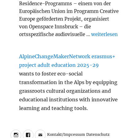
Residence-Programms – einem von der
Europäischen Union im Programm Creative
Europe geförderten Projekt, organisiert
von Openspace Innsbruck – die
„Slash Transition A
ortsspezifische audiovisuelle …
weiterlesen
AlpineChangeMakerNetwork erasmus+
project adult education 2025-29
wants to foster eco-social
transformation in the Alps by equipping
grassroots cultural organizations and
educational institutions with innovative
learning and teaching tools.
Instagram
Facebook
Charly
Kontakt/Impressum
Datenschutz
Kontakt/Impressum
Datenschutz
Walter