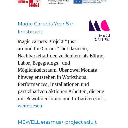
Magic Carpets Year 8 in
Innsbruck
Magic carpets Projekt “Just
around the Corner” lädt dazu ein,
Nachbarschaft neu zu denken: als Bühne,
Labor, Begegnungs- und
Möglichkeitsraum. Über zwei Monate
hinweg entstehen in Workshops,
Performances, Installationen und
partizipativen Aktionen Arbeiten, die eng
mit Bewohner:innen und Initiativen vor …
„Magic Carpets Year 8 in Innsbruck“
weiterlesen
MEWELL erasmus+ project adult