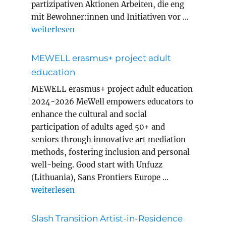
partizipativen Aktionen Arbeiten, die eng
mit Bewohner:innen und Initiativen vor …
„Magic Carpets Year 8 in Innsbruck“
weiterlesen
MEWELL erasmus+ project adult
education
MEWELL erasmus+ project adult education
2024-2026 MeWell empowers educators to
enhance the cultural and social
participation of adults aged 50+ and
seniors through innovative art mediation
methods, fostering inclusion and personal
well-being. Good start with Unfuzz
(Lithuania), Sans Frontiers Europe …
„MEWELL erasmus+ project adult education“
weiterlesen
Slash Transition Artist-in-Residence