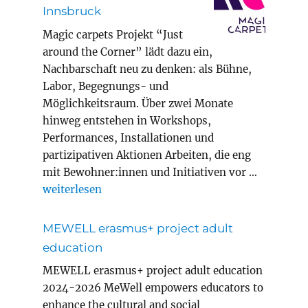
Innsbruck
Magic carpets Projekt “Just
around the Corner” lädt dazu ein,
Nachbarschaft neu zu denken: als Bühne,
Labor, Begegnungs- und
Möglichkeitsraum. Über zwei Monate
hinweg entstehen in Workshops,
Performances, Installationen und
partizipativen Aktionen Arbeiten, die eng
mit Bewohner:innen und Initiativen vor …
„Magic Carpets Year 8 in Innsbruck“
weiterlesen
MEWELL erasmus+ project adult
education
MEWELL erasmus+ project adult education
2024-2026 MeWell empowers educators to
enhance the cultural and social