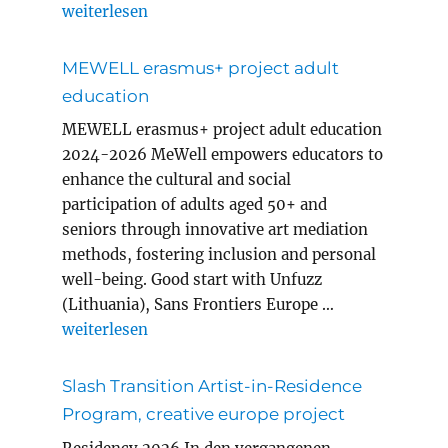
„Magic Carpets Year 8 in Innsbruck“
weiterlesen
MEWELL erasmus+ project adult
education
MEWELL erasmus+ project adult education
2024-2026 MeWell empowers educators to
enhance the cultural and social
participation of adults aged 50+ and
seniors through innovative art mediation
methods, fostering inclusion and personal
well-being. Good start with Unfuzz
(Lithuania), Sans Frontiers Europe …
„MEWELL erasmus+ project adult education“
weiterlesen
Slash Transition Artist-in-Residence
Program, creative europe project