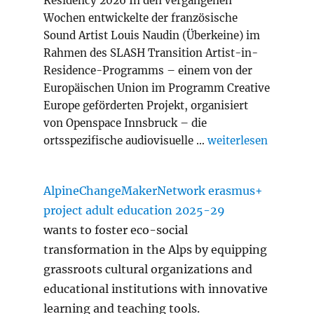
Residency 2026 In den vergangenen
Wochen entwickelte der französische
Sound Artist Louis Naudin (Überkeine) im
Rahmen des SLASH Transition Artist-in-
Residence-Programms – einem von der
Europäischen Union im Programm Creative
Europe geförderten Projekt, organisiert
von Openspace Innsbruck – die
„Slash Transition A
ortsspezifische audiovisuelle …
weiterlesen
AlpineChangeMakerNetwork erasmus+
project adult education 2025-29
wants to foster eco-social
transformation in the Alps by equipping
grassroots cultural organizations and
educational institutions with innovative
learning and teaching tools.