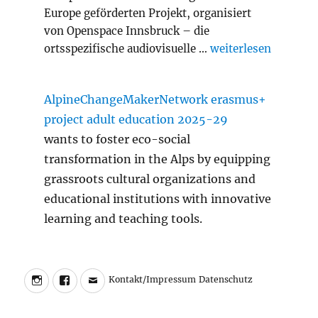
Europe geförderten Projekt, organisiert
von Openspace Innsbruck – die
„Slash Transition A
ortsspezifische audiovisuelle …
weiterlesen
AlpineChangeMakerNetwork erasmus+
project adult education 2025-29
wants to foster eco-social
transformation in the Alps by equipping
grassroots cultural organizations and
educational institutions with innovative
learning and teaching tools.
Instagram
Facebook
Charly
Kontakt/Impressum
Datenschutz
Kontakt/Impressum
Datenschutz
Walter