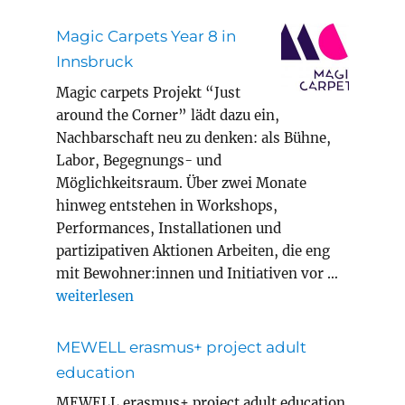
Magic Carpets Year 8 in
Innsbruck
Magic carpets Projekt “Just
around the Corner” lädt dazu ein,
Nachbarschaft neu zu denken: als Bühne,
Labor, Begegnungs- und
Möglichkeitsraum. Über zwei Monate
hinweg entstehen in Workshops,
Performances, Installationen und
partizipativen Aktionen Arbeiten, die eng
mit Bewohner:innen und Initiativen vor …
„Magic Carpets Year 8 in Innsbruck“
weiterlesen
MEWELL erasmus+ project adult
education
MEWELL erasmus+ project adult education