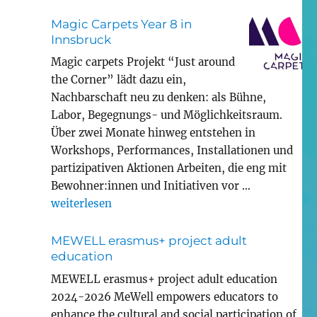
Magic Carpets Year 8 in
Innsbruck
Magic carpets Projekt “Just around
the Corner” lädt dazu ein,
Nachbarschaft neu zu denken: als Bühne,
Labor, Begegnungs- und Möglichkeitsraum.
Über zwei Monate hinweg entstehen in
Workshops, Performances, Installationen und
partizipativen Aktionen Arbeiten, die eng mit
Bewohner:innen und Initiativen vor …
„Magic Carpets Year 8 in Innsbruck“
weiterlesen
MEWELL erasmus+ project adult
education
MEWELL erasmus+ project adult education
2024-2026 MeWell empowers educators to
enhance the cultural and social participation of