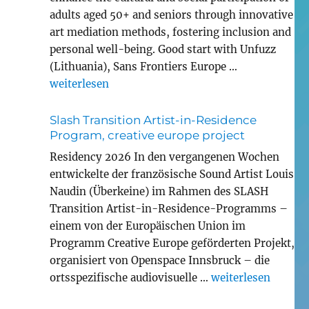
adults aged 50+ and seniors through innovative
art mediation methods, fostering inclusion and
personal well-being. Good start with Unfuzz
(Lithuania), Sans Frontiers Europe …
„MEWELL erasmus+ project adult education“
weiterlesen
Slash Transition Artist-in-Residence
Program, creative europe project
Residency 2026 In den vergangenen Wochen
entwickelte der französische Sound Artist Louis
Naudin (Überkeine) im Rahmen des SLASH
Transition Artist-in-Residence-Programms –
einem von der Europäischen Union im
Programm Creative Europe geförderten Projekt,
organisiert von Openspace Innsbruck – die
„Slash Transition 
ortsspezifische audiovisuelle …
weiterlesen