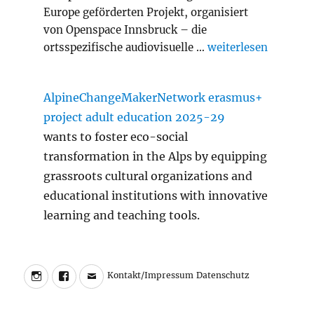
Europe geförderten Projekt, organisiert
von Openspace Innsbruck – die
„Slash Transition A
ortsspezifische audiovisuelle …
weiterlesen
AlpineChangeMakerNetwork erasmus+
project adult education 2025-29
wants to foster eco-social
transformation in the Alps by equipping
grassroots cultural organizations and
educational institutions with innovative
learning and teaching tools.
Instagram
Facebook
Charly
Kontakt/Impressum
Datenschutz
Kontakt/Impressum
Datenschutz
Walter