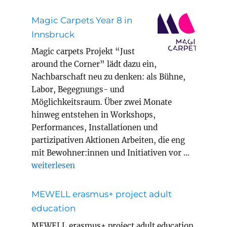
Magic Carpets Year 8 in
Innsbruck
Magic carpets Projekt “Just
around the Corner” lädt dazu ein,
Nachbarschaft neu zu denken: als Bühne,
Labor, Begegnungs- und
Möglichkeitsraum. Über zwei Monate
hinweg entstehen in Workshops,
Performances, Installationen und
partizipativen Aktionen Arbeiten, die eng
mit Bewohner:innen und Initiativen vor …
„Magic Carpets Year 8 in Innsbruck“
weiterlesen
MEWELL erasmus+ project adult
education
MEWELL erasmus+ project adult education