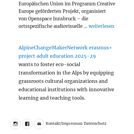
Europäischen Union im Programm Creative
Europe geförderten Projekt, organisiert
von Openspace Innsbruck – die
„Slash Transition A
ortsspezifische audiovisuelle …
weiterlesen
AlpineChangeMakerNetwork erasmus+
project adult education 2025-29
wants to foster eco-social
transformation in the Alps by equipping
grassroots cultural organizations and
educational institutions with innovative
learning and teaching tools.
Instagram
Facebook
Charly
Kontakt/Impressum
Datenschutz
Kontakt/Impressum
Datenschutz
Walter