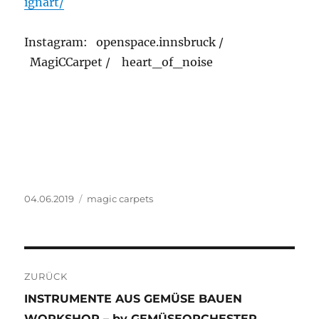
ignart/
Instagram: openspace.innsbruck /
MagiCCarpet /
heart_of_noise
Veröffentlicht
Kategorien
04.06.2019
magic carpets
am
Beitragsnavigation
ZURÜCK
Vorheriger
INSTRUMENTE AUS GEMÜSE BAUEN
Beitrag:
WORKSHOP – by GEMÜSEORCHESTER