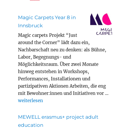
Magic Carpets Year 8 in
Innsbruck
Magic carpets Projekt “Just
around the Corner” lädt dazu ein,
Nachbarschaft neu zu denken: als Bühne,
Labor, Begegnungs- und
Möglichkeitsraum. Über zwei Monate
hinweg entstehen in Workshops,
Performances, Installationen und
partizipativen Aktionen Arbeiten, die eng
mit Bewohner:innen und Initiativen vor …
„Magic Carpets Year 8 in Innsbruck“
weiterlesen
MEWELL erasmus+ project adult
education