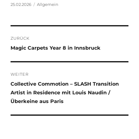
Veröffentlicht
Kategorien
25.02.2026
Allgemein
am
Beitragsnavigation
ZURÜCK
Vorheriger
Magic Carpets Year 8 in Innsbruck
Beitrag:
WEITER
Nächster
Collective Commotion – SLASH Transition
Beitrag:
Artist in Residence mit Louis Naudin /
Überkeine aus Paris