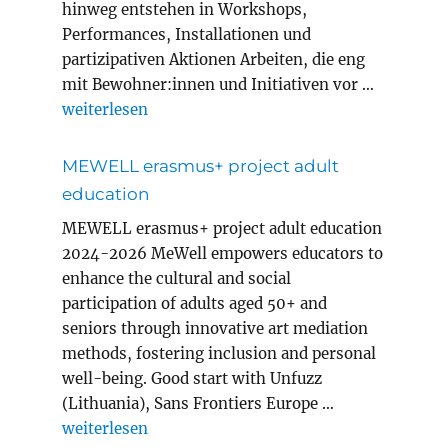
hinweg entstehen in Workshops,
Performances, Installationen und
partizipativen Aktionen Arbeiten, die eng
mit Bewohner:innen und Initiativen vor …
„Magic Carpets Year 8 in Innsbruck“
weiterlesen
MEWELL erasmus+ project adult
education
MEWELL erasmus+ project adult education
2024-2026 MeWell empowers educators to
enhance the cultural and social
participation of adults aged 50+ and
seniors through innovative art mediation
methods, fostering inclusion and personal
well-being. Good start with Unfuzz
(Lithuania), Sans Frontiers Europe …
„MEWELL erasmus+ project adult education“
weiterlesen