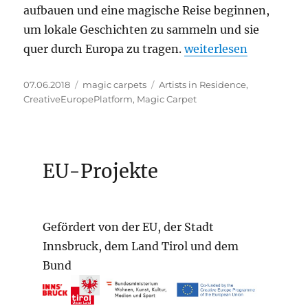
aufbauen und eine magische Reise beginnen,
um lokale Geschichten zu sammeln und sie
„„MAGIC CARPETS“ Cre
quer durch Europa zu tragen.
weiterlesen
Veröffentlicht
Kategorien
Schlagwörter
07.06.2018
magic carpets
Artists in Residence
,
am
CreativeEuropePlatform
,
Magic Carpet
EU-Projekte
Gefördert von der EU, der Stadt
Innsbruck, dem Land Tirol und dem
Bund