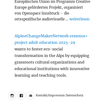
Europäischen Union im Programm Creative
Europe geförderten Projekt, organisiert
von Openspace Innsbruck – die
„Slash Transition A
ortsspezifische audiovisuelle …
weiterlesen
AlpineChangeMakerNetwork erasmus+
project adult education 2025-29
wants to foster eco-social
transformation in the Alps by equipping
grassroots cultural organizations and
educational institutions with innovative
learning and teaching tools.
Instagram
Facebook
Charly
Kontakt/Impressum
Datenschutz
Kontakt/Impressum
Datenschutz
Walter