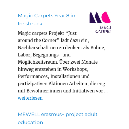
Magic Carpets Year 8 in
Innsbruck
Magic carpets Projekt “Just
around the Corner” lädt dazu ein,
Nachbarschaft neu zu denken: als Bühne,
Labor, Begegnungs- und
Möglichkeitsraum. Über zwei Monate
hinweg entstehen in Workshops,
Performances, Installationen und
partizipativen Aktionen Arbeiten, die eng
mit Bewohner:innen und Initiativen vor …
„Magic Carpets Year 8 in Innsbruck“
weiterlesen
MEWELL erasmus+ project adult
education