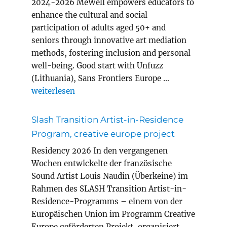
2024-2026 MeWell empowers educators to
enhance the cultural and social
participation of adults aged 50+ and
seniors through innovative art mediation
methods, fostering inclusion and personal
well-being. Good start with Unfuzz
(Lithuania), Sans Frontiers Europe …
„MEWELL erasmus+ project adult education“
weiterlesen
Slash Transition Artist-in-Residence
Program, creative europe project
Residency 2026 In den vergangenen
Wochen entwickelte der französische
Sound Artist Louis Naudin (Überkeine) im
Rahmen des SLASH Transition Artist-in-
Residence-Programms – einem von der
Europäischen Union im Programm Creative
Europe geförderten Projekt, organisiert