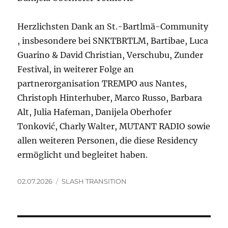
Herzlichsten Dank an St.-Bartlmä-Community
, insbesondere bei SNKTBRTLM, Bartibae, Luca
Guarino & David Christian, Verschubu, Zunder
Festival, in weiterer Folge an
partnerorganisation TREMPO aus Nantes,
Christoph Hinterhuber, Marco Russo, Barbara
Alt, Julia Hafeman, Danijela Oberhofer
Tonković, Charly Walter, MUTANT RADIO sowie
allen weiteren Personen, die diese Residency
ermöglicht und begleitet haben.
Veröffentlicht
Kategorien
02.07.2026
SLASH TRANSITION
am