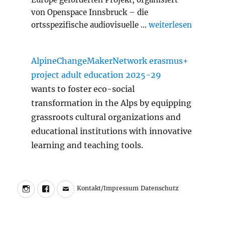
von Openspace Innsbruck – die
„Slash Transition A
ortsspezifische audiovisuelle …
weiterlesen
AlpineChangeMakerNetwork erasmus+
project adult education 2025-29
wants to foster eco-social
transformation in the Alps by equipping
grassroots cultural organizations and
educational institutions with innovative
learning and teaching tools.
Instagram
Facebook
Charly
Kontakt/Impressum
Datenschutz
Kontakt/Impressum
Datenschutz
Walter