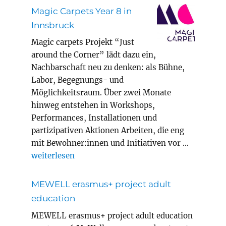
Magic Carpets Year 8 in
Innsbruck
Magic carpets Projekt “Just
around the Corner” lädt dazu ein,
Nachbarschaft neu zu denken: als Bühne,
Labor, Begegnungs- und
Möglichkeitsraum. Über zwei Monate
hinweg entstehen in Workshops,
Performances, Installationen und
partizipativen Aktionen Arbeiten, die eng
mit Bewohner:innen und Initiativen vor …
„Magic Carpets Year 8 in Innsbruck“
weiterlesen
MEWELL erasmus+ project adult
education
MEWELL erasmus+ project adult education